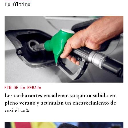
Lo último
MEDICINA FÍSICA Y REHABILITACIÓN
Lucía Ros Dopico, médico especialista: “Mi sueño
es cambiar el paradigma de la discapacidad
infantil”
FIN DE LA REBAJA
Los carburantes encadenan su quinta subida en
pleno verano y acumulan un encarecimiento de
casi el 20%