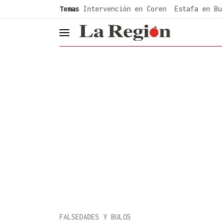
common.go-to-content
Temas
Intervención en Coren
Estafa en Bu
header.menu.open
FALSEDADES Y BULOS