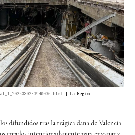
ual_1_20250802-3940036.html
|
La Región
los difundidos tras la trágica dana de Valencia
sos creados intencionadamente para engañar y