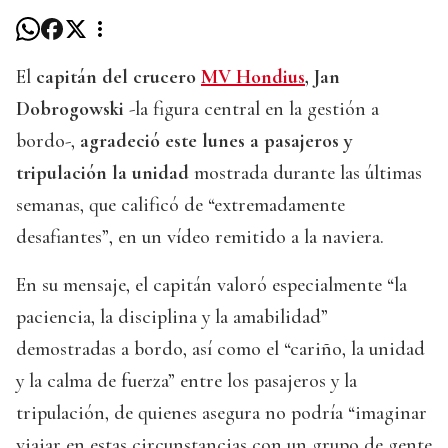
El
capitán del crucero
MV Hondius
, Jan
Dobrogowski
-la figura central en la gestión a
bordo-,
agradeció este lunes a pasajeros y
tripulación la unidad
mostrada durante las últimas
semanas, que calificó de “extremadamente
desafiantes”, en un vídeo remitido a la naviera.
En su mensaje, el capitán valoró especialmente “la
paciencia, la disciplina y la amabilidad”
demostradas a bordo, así como el “cariño, la unidad
y la calma de fuerza” entre los pasajeros y la
tripulación, de quienes asegura no podría “imaginar
viajar en estas circunstancias con un grupo de gente