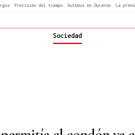
rgos
Previsión del tiempo
Autobus en Ourense
La prens
Sociedad
permitía el condón ya e