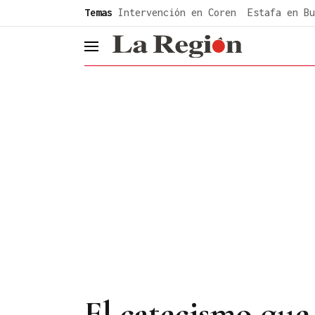
common.go-to-content
Temas
Intervención en Coren
Estafa en Bu
header.menu.open
El catecismo que 