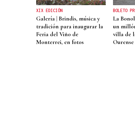
XIX EDICIÓN
BOLETO PR
Galería | Brindis, música y
La Bonol
tradición para inaugurar la
un milló
Feria del Viño de
villa de 
Monterrei, en fotos
Ourense
RESPUESTA INMEDIATA
España comienza a aplicar
controles a los viajeros
procedentes de Italia