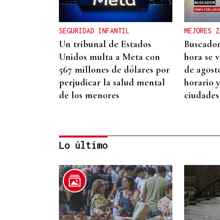
SEGURIDAD INFANTIL
MEJORES Z
Un tribunal de Estados
Buscador
Unidos multa a Meta con
hora se v
567 millones de dólares por
de agost
perjudicar la salud mental
horario 
de los menores
ciudades
Lo último
ORÁCULO DAS BURGAS
Horóscopo del día: viernes,
7 de agosto