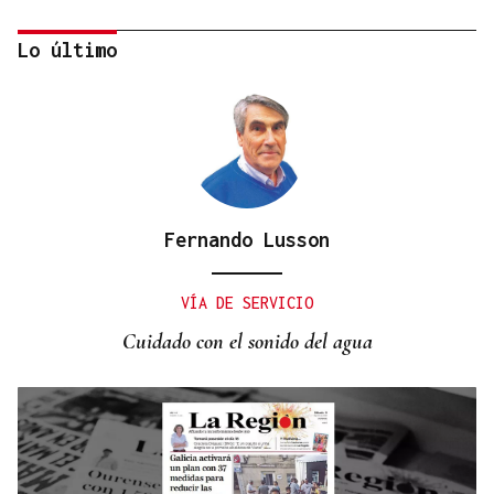
Lo último
Fernando Lusson
AHORRO ENERGÉTICO
La UE lanza una campaña de ahorro energético
VÍA DE SERVICIO
doméstico
Cuidado con el sonido del agua