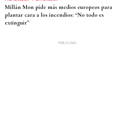
Millán Mon pide más medios europeos para
plantar cara a los incendios: “No todo es
extinguir”
RESPUESTA DIPLOMÁTICA
❌ ✅ Encuesta| ¿Crees que España debe continuar
con los controles a los italianos?