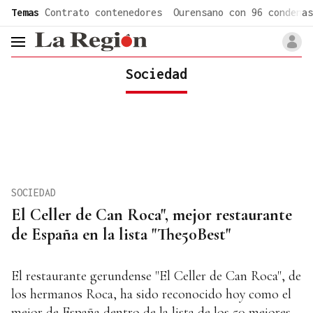
common.go-to-content
Temas
Contrato contenedores
Ourensano con 96 condenas
header.menu.open
Sociedad
SOCIEDAD
El Celler de Can Roca", mejor restaurante
de España en la lista "The50Best"
El restaurante gerundense "El Celler de Can Roca", de
los hermanos Roca, ha sido reconocido hoy como el
mejor de España dentro de la lista de los 50 mejores