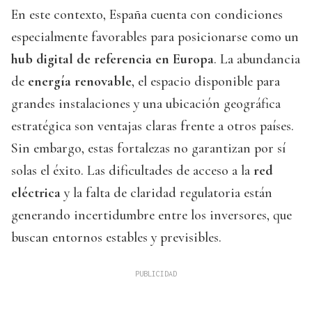
En este contexto, España cuenta con condiciones
especialmente favorables para posicionarse como un
hub digital de referencia en Europa
. La abundancia
de
energía renovable
, el espacio disponible para
grandes instalaciones y una ubicación geográfica
estratégica son ventajas claras frente a otros países.
Sin embargo, estas fortalezas no garantizan por sí
solas el éxito. Las dificultades de acceso a la
red
eléctrica
y la falta de claridad regulatoria están
generando incertidumbre entre los inversores, que
buscan entornos estables y previsibles.