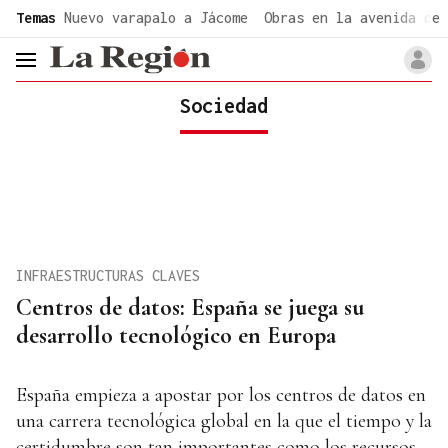
common.go-to-content
Temas
Nuevo varapalo a Jácome
Obras en la avenida de 
header.menu.open
Sociedad
INFRAESTRUCTURAS CLAVES
Centros de datos: España se juega su
desarrollo tecnológico en Europa
España empieza a apostar por los centros de datos en
una carrera tecnológica global en la que el tiempo y la
certidumbre son tan importantes como los recursos