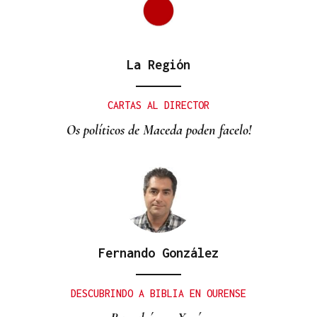
La Región
ORÁCULO DAS BURGAS
Horóscopo del día: jueves, 6 de agosto
CARTAS AL DIRECTOR
Os políticos de Maceda poden facelo!
Fernando González
DESCUBRINDO A BIBLIA EN OURENSE