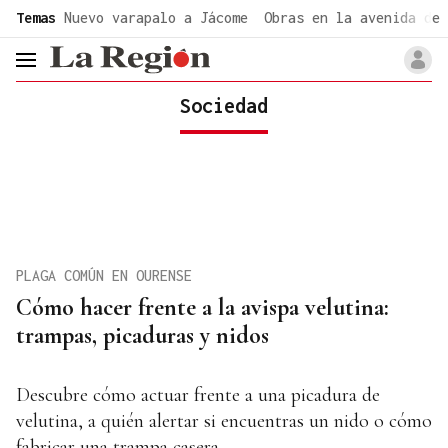
common.go-to-content
Temas
Nuevo varapalo a Jácome
Obras en la avenida de 
header.menu.open
Sociedad
PLAGA COMÚN EN OURENSE
Cómo hacer frente a la avispa velutina:
trampas, picaduras y nidos
Descubre cómo actuar frente a una picadura de
velutina, a quién alertar si encuentras un nido o cómo
fabricar una trampa casera