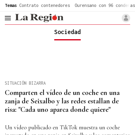
common.go-to-content
Temas
Contrato contenedores
Ourensano con 96 condenas
header.menu.open
Sociedad
SITUACIÓN BIZARRA
Comparten el vídeo de un coche en una
zanja de Seixalbo y las redes estallan de
risa: "Cada uno aparca donde quiere"
Un vídeo publicado en TikTok muestra un coche