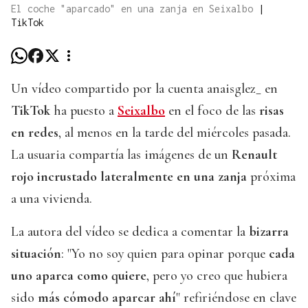
El coche "aparcado" en una zanja en Seixalbo
|
TikTok
Un vídeo compartido por la cuenta anaisglez_ en
TikTok
ha puesto a
Seixalbo
en el foco de las
risas
en redes
, al menos en la tarde del miércoles pasada.
La usuaria compartía las imágenes de un
Renault
rojo incrustado lateralmente en una zanja
próxima
a una vivienda.
La autora del vídeo se dedica a comentar la
bizarra
situación
: "Yo no soy quien para opinar porque
cada
uno aparca como quiere
, pero yo creo que hubiera
sido
más cómodo aparcar ahí
" refiriéndose en clave