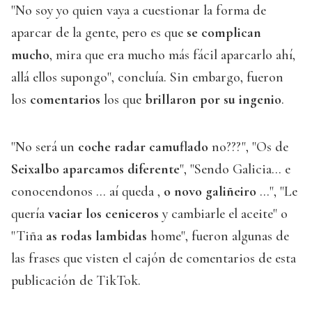
"No soy yo quien vaya a cuestionar la forma de
aparcar de la gente, pero es que
se complican
mucho
, mira que era mucho más fácil aparcarlo ahí,
allá ellos supongo", concluía. Sin embargo, fueron
los
comentarios
los que
brillaron por su ingenio
.
"No será un
coche radar camuflado
no???", "Os de
Seixalbo aparcamos diferente
", "Sendo Galicia... e
conocendonos ... aí queda ,
o novo galiñeiro
...", "Le
quería
vaciar los ceniceros
y cambiarle el aceite" o
"Tiña
as rodas lambidas
home", fueron algunas de
las frases que visten el cajón de comentarios de esta
publicación de TikTok.