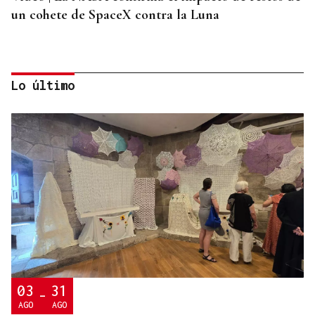
un cohete de SpaceX contra la Luna
Lo último
ORÁCULO DAS BURGAS
Horóscopo del día: jueves, 6 de agosto
03
31
-
AGO
AGO