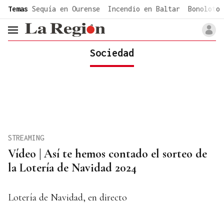
common.go-to-content
Temas
Sequía en Ourense
Incendio en Baltar
Bonoloto 
header.menu.open
Sociedad
STREAMING
Vídeo | Así te hemos contado el sorteo de
la Lotería de Navidad 2024
Lotería de Navidad, en directo