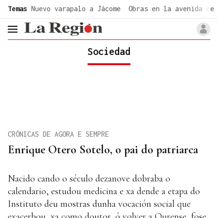
common.go-to-content
Temas
Nuevo varapalo a Jácome
Obras en la avenida de 
header.menu.open
Sociedad
CRÓNICAS DE AGORA E SEMPRE
Enrique Otero Sotelo, o pai do patriarca
Nacido cando o século dezanove dobraba o
calendario, estudou medicina e xa dende a etapa do
Instituto deu mostras dunha vocación social que
exacerbou, xa como doutor, ó volver a Ourense, fose