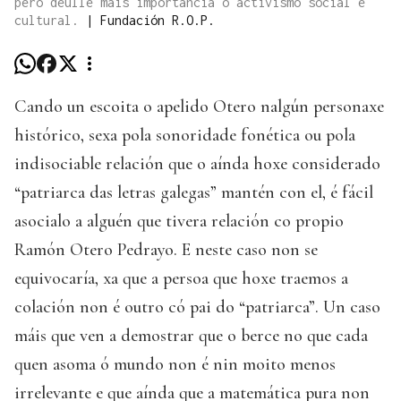
pero deulle máis importancia ó activismo social e
cultural.
|
Fundación R.O.P.
Cando un escoita o apelido Otero nalgún personaxe
histórico, sexa pola sonoridade fonética ou pola
indisociable relación que o aínda hoxe considerado
“patriarca das letras galegas” mantén con el, é fácil
asocialo a alguén que tivera relación co propio
Ramón Otero Pedrayo. E neste caso non se
equivocaría, xa que a persoa que hoxe traemos a
colación non é outro có pai do “patriarca”. Un caso
máis que ven a demostrar que o berce no que cada
quen asoma ó mundo non é nin moito menos
irrelevante e que aínda que a matemática pura non