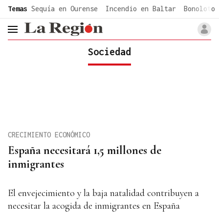
common.go-to-content
Temas
Sequía en Ourense
Incendio en Baltar
Bonoloto 
header.menu.open
Sociedad
CRECIMIENTO ECONÓMICO
España necesitará 1,5 millones de
inmigrantes
El envejecimiento y la baja natalidad contribuyen a
necesitar la acogida de inmigrantes en España