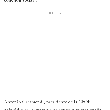
cohesión social”
.
Antonio Garamendi, presidente de la CEOE,
coincidió en la urgencia de actuar y apunta que
“el