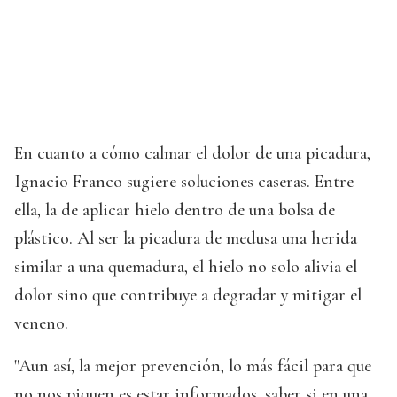
En cuanto a cómo calmar el dolor de una picadura,
Ignacio Franco sugiere soluciones caseras. Entre
ella, la de aplicar hielo dentro de una bolsa de
plástico. Al ser la picadura de medusa una herida
similar a una quemadura, el hielo no solo alivia el
dolor sino que contribuye a degradar y mitigar el
veneno.
"Aun así, la mejor prevención, lo más fácil para que
no nos piquen es estar informados, saber si en una