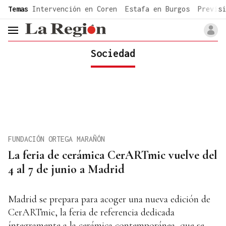
common.go-to-content
Temas
Intervención en Coren
Estafa en Burgos
Previsi
header.menu.open
Sociedad
FUNDACIÓN ORTEGA MARAÑÓN
La feria de cerámica CerARTmic vuelve del
4 al 7 de junio a Madrid
Madrid se prepara para acoger una nueva edición de
CerARTmic, la feria de referencia dedicada
íntegramente a la cerámica contemporánea, que se