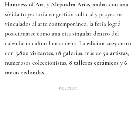
Huntress of Art
, y
Alejandra Arias
, ambas con una
sólida trayectoria en gestión cultural y proyectos
vinculados al arte contemporáneo, la feria logró
posicionarse como una cita singular dentro del
calendario cultural madrileño. La
edición 2025
cerró
con
5.800 visitantes
,
18 galerías
, más de
50 artistas
,
numerosos coleccionistas,
8 talleres cerámicos
y
6
mesas redondas
.