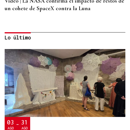
Vídeo | La NASA confirma el impacto de restos de
un cohete de SpaceX contra la Luna
Lo último
ORÁCULO DAS BURGAS
Horóscopo del día: jueves, 6 de agosto
03
31
-
AGO
AGO