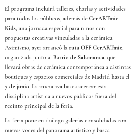
El programa incluirá talleres, charlas y actividades
para todos los públicos, además de
CerARTmic
Kids
, una jornada especial para niños con
propuestas creativas vinculadas a la cerámica.
Asimismo, ayer arrancó la
ruta OFF CerARTmic
,
organizada junto al
Barrio de Salamanca
, que
llevará obras de cerámica contemporánea a distintas
boutiques y espacios comerciales de Madrid hasta el
7 de junio
. La iniciativa busca acercar esta
disciplina artística a nuevos públicos fuera del
recinto principal de la feria.
La feria pone en diálogo galerías consolidadas con
nuevas voces del panorama artístico y busca