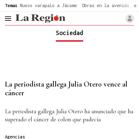
common.go-to-content
Temas
Nuevo varapalo a Jácome
Obras en la avenida de 
header.menu.open
Sociedad
La periodista gallega Julia Otero vence al
cáncer
La periodista gallega Julia Otero ha anunciado que ha
superado el cáncer de colon que padecía
Agencias