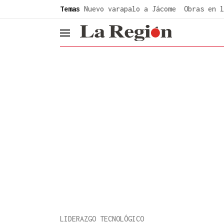
common.go-to-content
Temas
Nuevo varapalo a Jácome
Obras en l
header.menu.open
LIDERAZGO TECNOLÓGICO