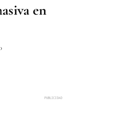
asiva en
0