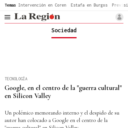
common.go-to-content
Temas
Intervención en Coren
Estafa en Burgos
Previsi
header.menu.open
Sociedad
TECNOLOGÍA
Google, en el centro de la "guerra cultural"
en Silicon Valley
Un polémico memorando interno y el despido de su
autor han colocado a Google en el centro de la
"guerra cultural" en Silicon Valley