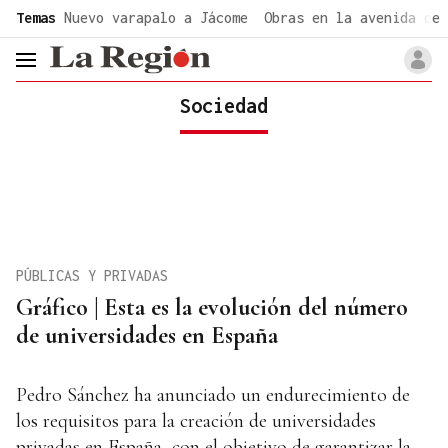
common.go-to-content
Temas
Nuevo varapalo a Jácome
Obras en la avenida de 
header.menu.open
Sociedad
PÚBLICAS Y PRIVADAS
Gráfico | Esta es la evolución del número
de universidades en España
Pedro Sánchez ha anunciado un endurecimiento de
los requisitos para la creación de universidades
privadas en España, con el objetivo de garantizar la