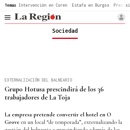
common.go-to-content
Temas
Intervención en Coren
Estafa en Burgos
Previsi
header.menu.open
Sociedad
EXTERNALIZACIÓN DEL BALNEARIO
Grupo Hotusa prescindirá de los 36
trabajadores de La Toja
La empresa pretende con
vertir el
hotel en O
Grove
en un local “de temporada”, externalizando la
gestión del balneario y prescindiendo además de los