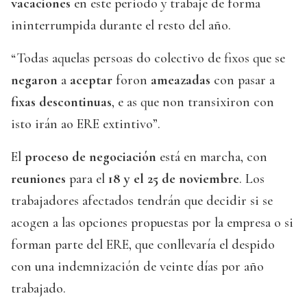
vacaciones
en este periodo y trabaje de forma
ininterrumpida durante el resto del año.
“Todas aquelas persoas do colectivo de fixos que se
negaron
a
aceptar
foron
ameazadas
con pasar a
fixas descontinuas
, e as que non transixiron con
isto irán ao ERE extintivo”.
El
proceso de negociación
está en marcha, con
reuniones
para el
18 y el 25 de noviembre
. Los
trabajadores afectados tendrán que decidir si se
acogen a las opciones propuestas por la empresa o si
forman parte del ERE, que conllevaría el despido
con una indemnización de veinte días por año
trabajado.