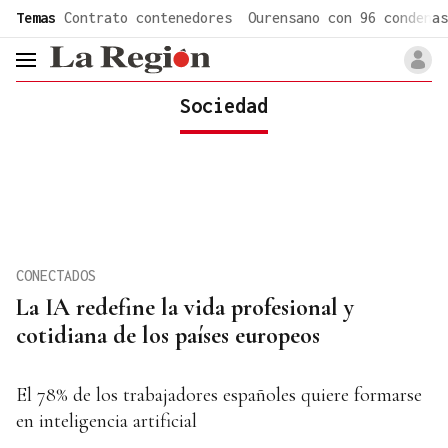
common.go-to-content
Temas
Contrato contenedores
Ourensano con 96 condenas
header.menu.open
Sociedad
CONECTADOS
La IA redefine la vida profesional y
cotidiana de los países europeos
El 78% de los trabajadores españoles quiere formarse
en inteligencia artificial