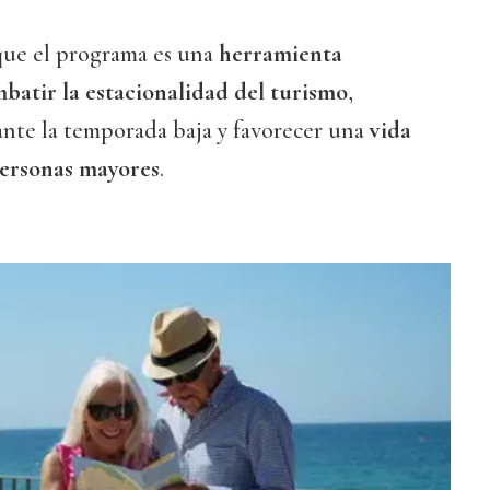
 que el programa es una
herramienta
atir la estacionalidad del turismo
,
te la temporada baja y favorecer una
vida
 personas mayores
.