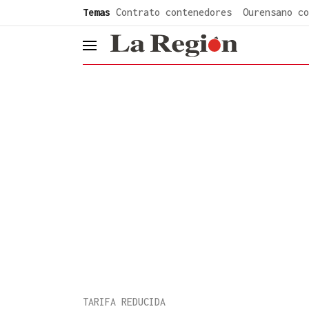
common.go-to-content
Temas
Contrato contenedores
Ourensano co
header.menu.open
TARIFA REDUCIDA