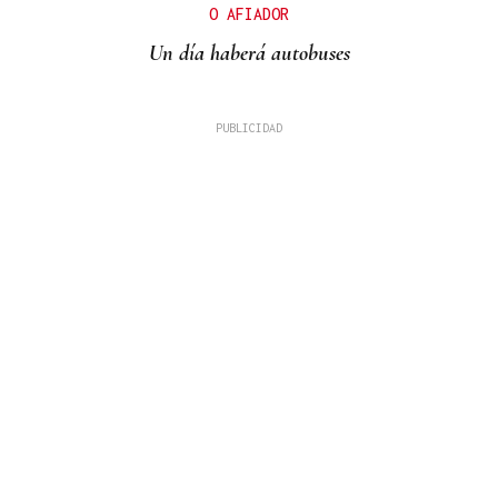
O AFIADOR
Un día haberá autobuses
MADRES LACTANTES
Una "tetada" en Ourense para hacer visible la
lactancia