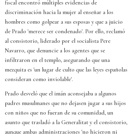
fiscal encontró múltiples evidencias de
discriminación hacia la mujer al enseñar a los
hombres como golpear a sus esposas y que a juicio
de Prado 'merece ser condenado'. Por ello, reclamó
al consistorio, liderado por el socialista Pere
Navarro, que denuncie a los agentes que se
infiltraron en el templo, asegurando que una
mezquita es 'un lugar de culto que las leyes españolas
consideran como inviolable'.
Prado desveló que el imán aconsejaba a algunos
padres musulmanes que no dejasen jugar a sus hijos
con niños que no fueran de su comunidad, un
asunto que trasladó a la Generalitat y el consistorio,
aunque ambas administraciones 'no hicieron ni