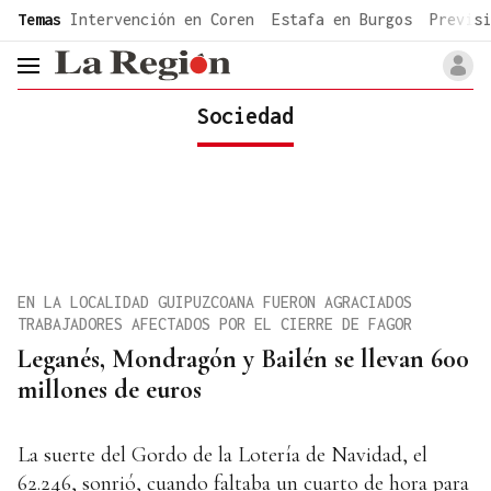
common.go-to-content
Temas
Intervención en Coren
Estafa en Burgos
Previsi
header.menu.open
Sociedad
EN LA LOCALIDAD GUIPUZCOANA FUERON AGRACIADOS
TRABAJADORES AFECTADOS POR EL CIERRE DE FAGOR
Leganés, Mondragón y Bailén se llevan 600
millones de euros
La suerte del Gordo de la Lotería de Navidad, el
62.246, sonrió, cuando faltaba un cuarto de hora para