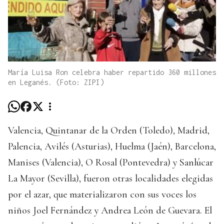
María Luisa Ron celebra haber repartido 360 millones
en Leganés. (Foto: ZIPI)
Valencia, Quintanar de la Orden (Toledo), Madrid,
Palencia, Avilés (Asturias), Huelma (Jaén), Barcelona,
Manises (Valencia), O Rosal (Pontevedra) y Sanlúcar
La Mayor (Sevilla), fueron otras localidades elegidas
por el azar, que materializaron con sus voces los
niños Joel Fernández y Andrea León de Guevara. El