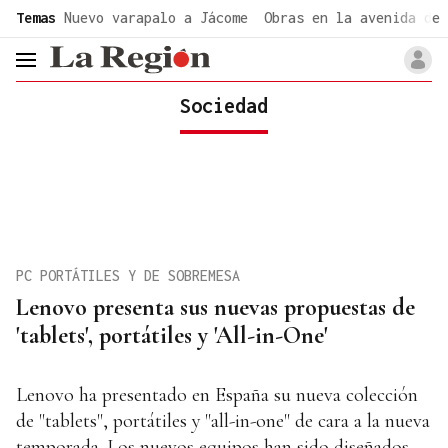
common.go-to-content
Temas
Nuevo varapalo a Jácome
Obras en la avenida de 
header.menu.open
Sociedad
PC PORTÁTILES Y DE SOBREMESA
Lenovo presenta sus nuevas propuestas de
'tablets', portátiles y 'All-in-One'
Lenovo ha presentado en España su nueva colección
de "tablets", portátiles y "all-in-one" de cara a la nueva
temporada. Los nuevos equipos han sido diseñados