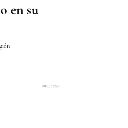
o en su
egión