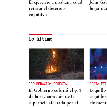
El ejercicio a mediana edad
John Gal
retrasa el deterioro
lugar qu
cognitivo
Lo último
ORÁCULO DAS BURGAS
Horóscopo del día:
domingo, 9 de agosto
RECUPERACIÓN FORESTAL
COSTA FEI
El Gobierno cubrirá el 50%
Loquillo
de la restauración de la
seguidor
superficie afectada por el
cincuent