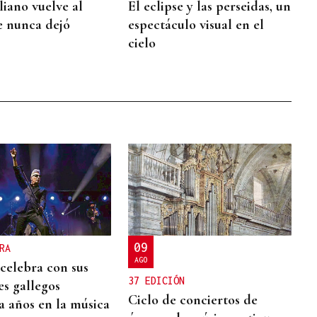
liano vuelve al
El eclipse y las perseidas, un
e nunca dejó
espectáculo visual en el
cielo
09
RA
AGO
 celebra con sus
37 EDICIÓN
es gallegos
Ciclo de conciertos de
a años en la música