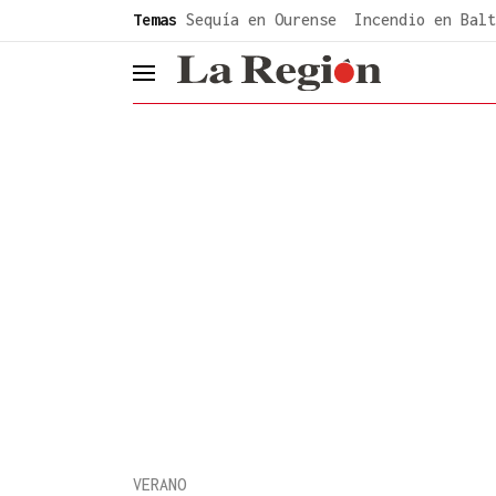
common.go-to-content
Temas
Sequía en Ourense
Incendio en Balt
header.menu.open
VERANO