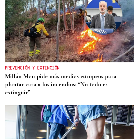
SEGURIDAD INFANTIL
Un tribunal de Estados Unidos multa a Meta con
567 millones de dólares por perjudicar la salud
mental de los menores
PREVENCIÓN Y EXTINCIÓN
Millán Mon pide más medios europeos para
plantar cara a los incendios: “No todo es
extinguir”