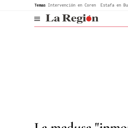
common.go-to-content
Temas
Intervención en Coren
Estafa en Bu
header.menu.open
La medusa "inmort