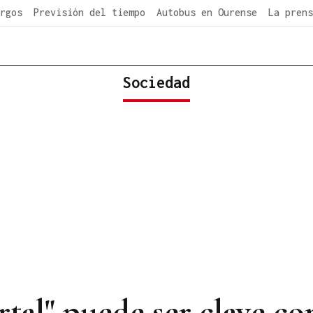
rgos
Previsión del tiempo
Autobus en Ourense
La prens
Sociedad
al" puede ser clave con