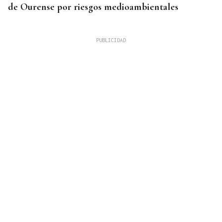
de Ourense por riesgos medioambientales
UNIÓN ENTRE VECINOS
Cepedelo: ver el eclipse desde la aldea más alta de
Galicia