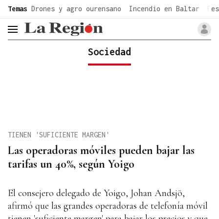
common.go-to-content
Temas
Drones y agro ourensano
Incendio en Baltar
Fes
header.menu.open
Sociedad
TIENEN 'SUFICIENTE MARGEN'
Las operadoras móviles pueden bajar las
tarifas un 40%, según Yoigo
El consejero delegado de Yoigo, Johan Andsjö,
afirmó que las grandes operadoras de telefonía móvil
tienen 'suficiente margen' para bajar los precios y que