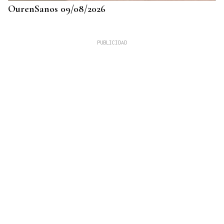
OurenSanos 09/08/2026
725 PLAZAS EN GALICIA
Récord histórico de plazas de Formación Sanitaria
Especializada en 2027: fechas y claves de la
convocatoria