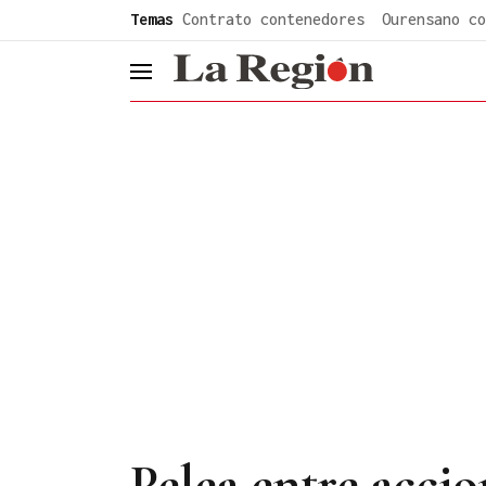
common.go-to-content
Temas
Contrato contenedores
Ourensano co
header.menu.open
Pelea entre accio