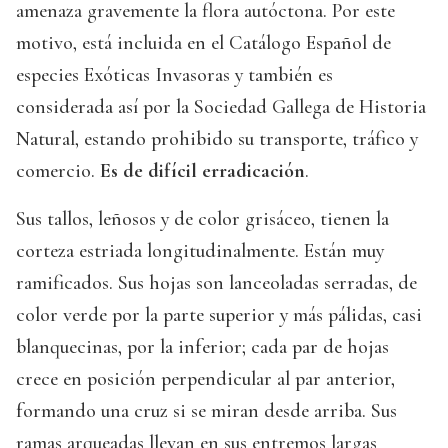
amenaza gravemente la flora autóctona. Por este
motivo, está incluida en el Catálogo Español de
especies Exóticas Invasoras y también es
considerada así por la Sociedad Gallega de Historia
Natural, estando prohibido su transporte, tráfico y
comercio.
Es de difícil erradicación
.
Sus tallos, leñosos y de color grisáceo, tienen la
corteza estriada longitudinalmente. Están muy
ramificados. Sus hojas son lanceoladas serradas, de
color verde por la parte superior y más pálidas, casi
blanquecinas, por la inferior; cada par de hojas
crece en posición perpendicular al par anterior,
formando una cruz si se miran desde arriba. Sus
ramas arqueadas llevan en sus entremos largas