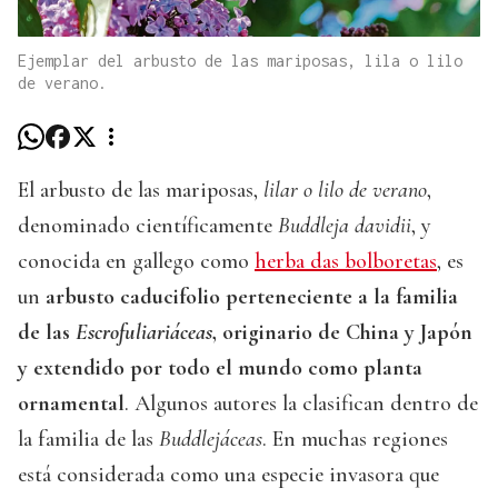
Ejemplar del arbusto de las mariposas, lila o lilo
de verano.
El arbusto de las mariposas,
lilar o lilo de verano
,
denominado científicamente
Buddleja davidii
, y
conocida en gallego como
herba das bolboretas
, es
un
arbusto caducifolio perteneciente a la familia
de las
Escrofuliariáceas
, originario de China y Japón
y extendido por todo el mundo como planta
ornamental
. Algunos autores la clasifican dentro de
la familia de las
Buddlejáceas
. En muchas regiones
está considerada como una especie invasora que