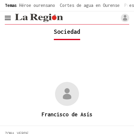
common.go-to-content
Temas
Héroe ourensano
Cortes de agua en Ourense
Pres
header.menu.open
Sociedad
Francisco de Asís
ZONA VERDE