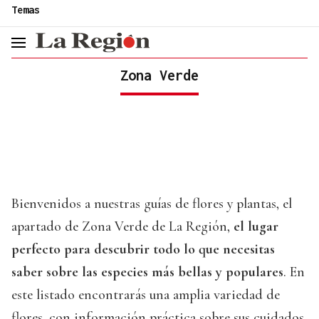
common.go-to-content
Temas
header.menu.open
Zona Verde
Bienvenidos a nuestras guías de flores y plantas, el
apartado de Zona Verde de La Región,
el lugar
perfecto para descubrir todo lo que necesitas
saber sobre las especies más bellas y populares
. En
este listado encontrarás una amplia variedad de
flores, con información práctica sobre sus cuidados,