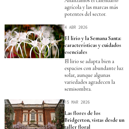
Analizamos el calendario
agrícola y las marcas más
potentes del sector.
4 ABR 2026
El lirio y la Semana Santa:
características y cuidados
esenciales
El lirio se adapta bien a
espacios con abundante luz
solar, aunque algunas
variedades agradecen la
semisombra.
15 MAR 2026
Las flores de los
Bridgerton, vistas desde un
taller floral