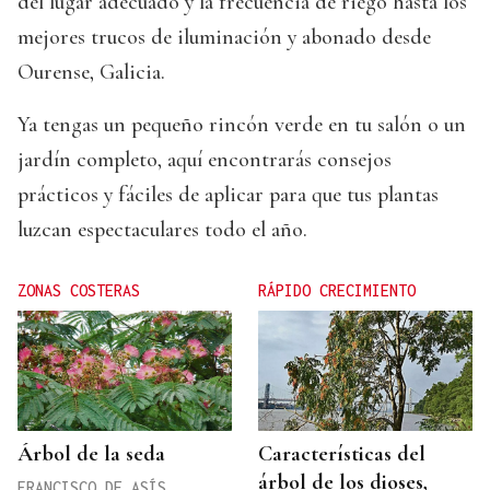
del lugar adecuado y la frecuencia de riego hasta los
mejores trucos de iluminación y abonado desde
Ourense, Galicia.
Ya tengas un pequeño rincón verde en tu salón o un
jardín completo, aquí encontrarás consejos
prácticos y fáciles de aplicar para que tus plantas
luzcan espectaculares todo el año.
ZONAS COSTERAS
RÁPIDO CRECIMIENTO
Árbol de la seda
Características del
árbol de los dioses,
FRANCISCO DE ASÍS