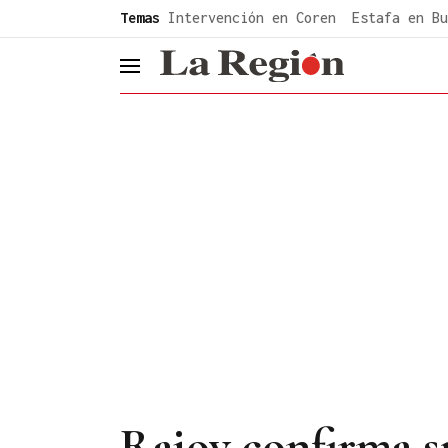
common.go-to-content
Temas
Intervención en Coren
Estafa en Bu
header.menu.open
Rajoy confirma s