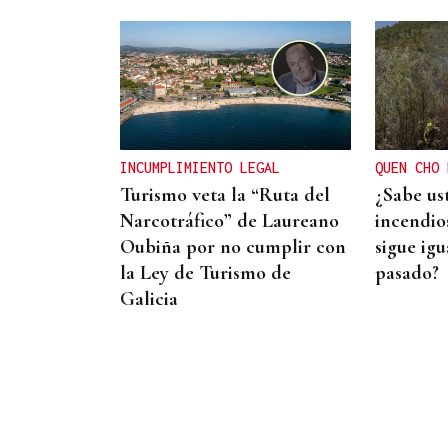
ORÁCULO DAS BURGAS
Horóscopo del día: jueves, 6
de agosto
INCUMPLIMIENTO LEGAL
QUEN CHO 
Turismo veta la “Ruta del
¿Sabe us
Narcotráfico” de Laureano
incendios
Oubiña por no cumplir con
sigue igu
la Ley de Turismo de
pasado?
Galicia