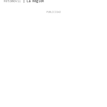
Retomóvil
|
La Región