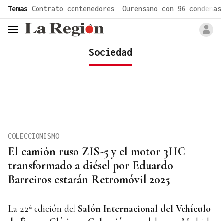
common.go-to-content
Temas
Contrato contenedores
Ourensano con 96 condenas
header.menu.open
Sociedad
COLECCIONISMO
El camión ruso ZIS-5 y el motor 3HC
transformado a diésel por Eduardo
Barreiros estarán Retromóvil 2025
La 22ª edición del
Salón Internacional del Vehículo