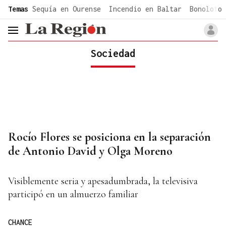
common.go-to-content
Temas
Sequía en Ourense
Incendio en Baltar
Bonoloto 
header.menu.open
Sociedad
Rocío Flores se posiciona en la separación
de Antonio David y Olga Moreno
Visiblemente seria y apesadumbrada, la televisiva
participó en un almuerzo familiar
CHANCE