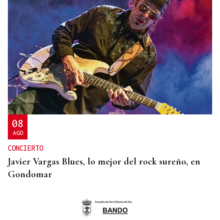
SEGURIDAD INFANTIL
Un tribunal de Estados Unidos multa a Meta con
567 millones de dólares por perjudicar la salud
mental de los menores
08
AGO
CONCIERTO
Javier Vargas Blues, lo mejor del rock sureño, en
Gondomar