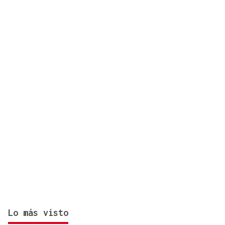
para construir el salón de baile en la Casa Blanca
Lo más visto