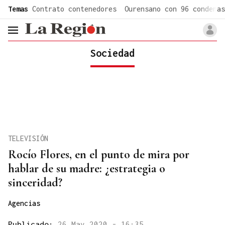
common.go-to-content
Temas
Contrato contenedores
Ourensano con 96 condenas
header.menu.open
Sociedad
TELEVISIÓN
Rocío Flores, en el punto de mira por
hablar de su madre: ¿estrategia o
sinceridad?
Agencias
Publicado:
26 May 2020 - 16:35