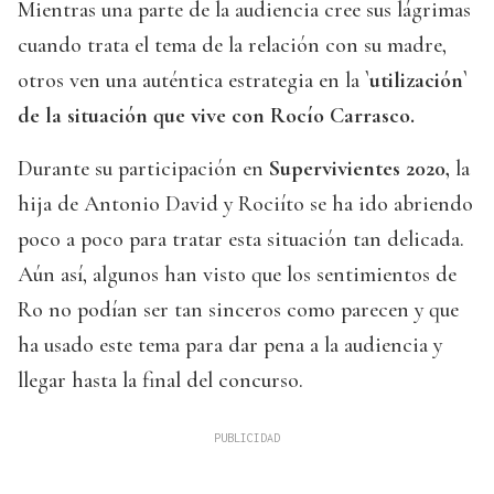
Mientras una parte de la audiencia cree sus lágrimas
cuando trata el tema de la relación con su madre,
otros ven una auténtica estrategia en la
`utilización`
de la situación que vive con Rocío Carrasco.
Durante su participación en
Supervivientes 2020,
la
hija de Antonio David y Rociíto se ha ido abriendo
poco a poco para tratar esta situación tan delicada.
Aún así, algunos han visto que los sentimientos de
Ro no podían ser tan sinceros como parecen y que
ha usado este tema para dar pena a la audiencia y
llegar hasta la final del concurso.