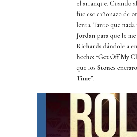
el arranque. Cuando al 
fue ese cañonazo de ot
lenta. Tanto que nada
Jordan
para que le met
Richards
dándole a en
hecho: “
Get Off My C
que los
Stones
entraro
Time
”.