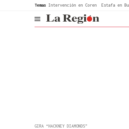
common.go-to-content
Temas
Intervención en Coren
Estafa en Bu
header.menu.open
GIRA “HACKNEY DIAMONDS”