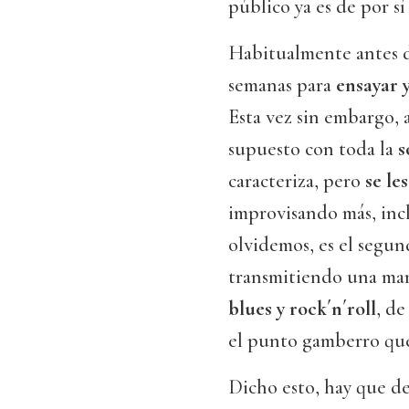
público ya es de por sí
Habitualmente antes de
semanas para
ensayar y
Esta vez sin embargo, a
supuesto con toda la
s
caracteriza, pero
se le
improvisando más, inc
olvidemos, es el segund
transmitiendo una mar
blues y rock´n´roll
, de
el punto gamberro que
Dicho esto, hay que de