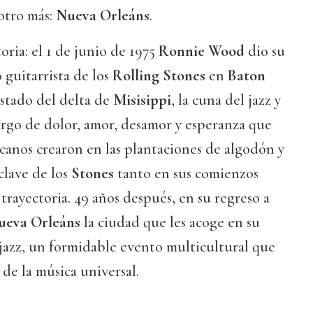
otro más:
Nueva Orleáns
.
oria: el 1 de junio de 1975
Ronnie Wood
dio su
guitarrista de los
Rolling Stones
en
Baton
 estado del delta de
Misisippi
, la cuna del jazz y
argo de dolor, amor, desamor y esperanza que
ricanos crearon en las plantaciones de algodón y
clave de los
Stones
tanto en sus comienzos
trayectoria. 49 años después, en su regreso a
ueva Orleáns
la ciudad que les acoge en su
e jazz, un formidable evento multicultural que
de la música universal.