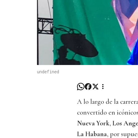
undefined
A lo largo de la carrer
convertido en icónicos
Nueva York
,
Los Ange
La Habana
, por supu