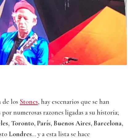
a de los
Stones
, hay escenarios que se han
 por numerosas razones ligadas a su historia;
les
,
Toronto
,
París
,
Buenos Aires
,
Barcelona
,
esto
Londres
… y a esta lista se hace