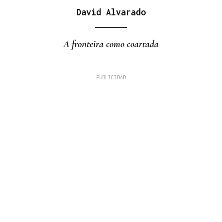
David Alvarado
A fronteira como coartada
LÍNEAS DE TRABAJO
Boborás recibe la visita del cónsul honorario de
México