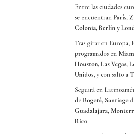
Entre las ciudades eur
se encuentran
París, 
Colonia, Berlín y Lond
Tras girar en Europa, 
programados en
Miami
Houston, Las Vegas, L
Unidos
, y con salto a
T
Seguirá en Latinoaméri
de
Bogotá, Santiago d
Guadalajara, Monterr
Rico
.