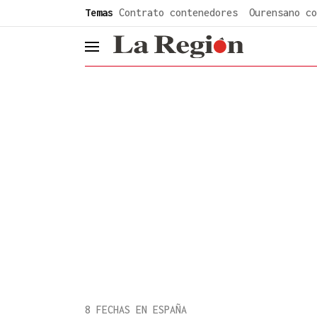
common.go-to-content
Temas
Contrato contenedores
Ourensano co
header.menu.open
8 FECHAS EN ESPAÑA