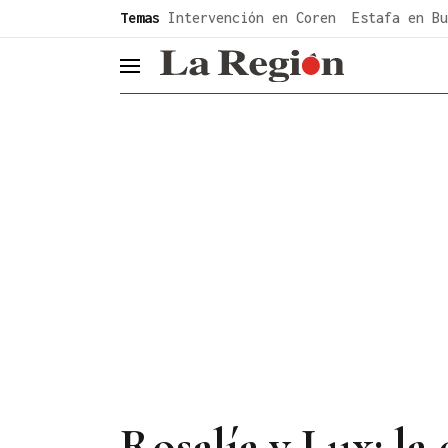
common.go-to-content
Temas
Intervención en Coren
Estafa en Bu
header.menu.open
Rosalía y Lux: la