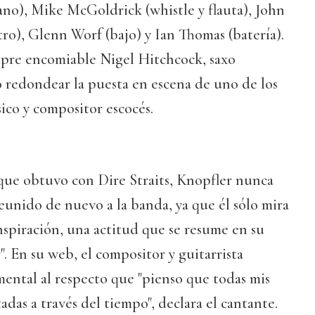
iano), Mike McGoldrick (whistle y flauta), John
tro), Glenn Worf (bajo) y Ian Thomas (batería).
empre encomiable Nigel Hitchcock, saxo
 redondear la puesta en escena de uno de los
ico y compositor escocés.
a que obtuvo con Dire Straits, Knopfler nunca
reunido de nuevo a la banda, ya que él sólo mira
nspiración, una actitud que se resume en su
. En su web, el compositor y guitarrista
ental al respecto que "pienso que todas mis
das a través del tiempo", declara el cantante.