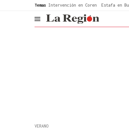
common.go-to-content
Temas
Intervención en Coren
Estafa en Bu
header.menu.open
VERANO