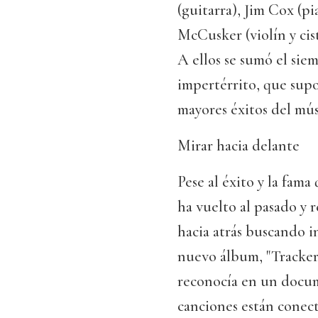
(guitarra), Jim Cox (p
McCusker (violín y cis
A ellos se sumó el si
impertérrito, que supo
mayores éxitos del mús
Mirar hacia delante
Pese al éxito y la fam
ha vuelto al pasado y 
hacia atrás buscando i
nuevo álbum, "Tracker"
reconocía en un docum
canciones están conecta