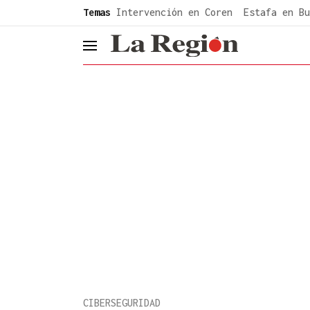
common.go-to-content
Temas
Intervención en Coren
Estafa en Bu
header.menu.open
CIBERSEGURIDAD