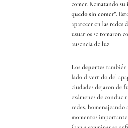
comer. Rematando su i
quedo sin comer"
. Est
aparecer en las redes 
usuarios se tomaron co
ausencia de luz.
Los
deportes
también 
lado divertido del apag
ciudades dejaron de fu
exámenes de conducir 
redes, homenajeando 
momentos importantes,
iban a examinar se enf