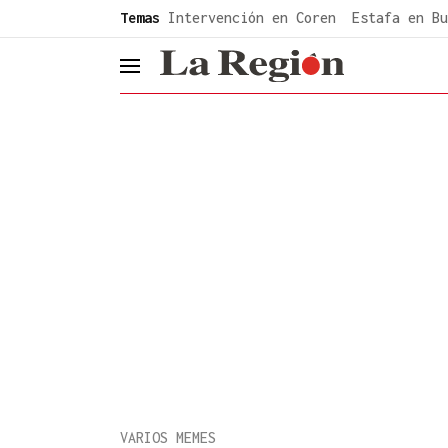
common.go-to-content
Temas
Intervención en Coren
Estafa en Bu
header.menu.open
VARIOS MEMES