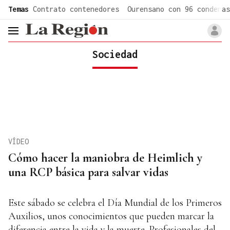
common.go-to-content
Temas
Contrato contenedores
Ourensano con 96 condenas
header.menu.open
Sociedad
VÍDEO
Cómo hacer la maniobra de Heimlich y
una RCP básica para salvar vidas
Este sábado se celebra el Día Mundial de los Primeros
Auxilios, unos conocimientos que pueden marcar la
diferencia entre la vida y la muerte. Profesionales del