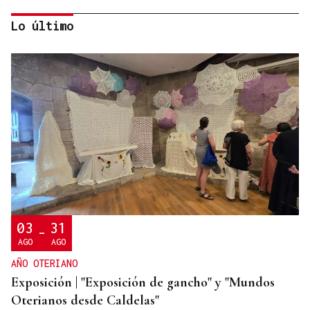
Lo último
ORÁCULO DAS BURGAS
Horóscopo del día: jueves, 6 de agosto
03
31
-
AGO
AGO
AÑO OTERIANO
Exposición | "Exposición de gancho" y "Mundos
Oterianos desde Caldelas"