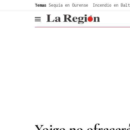
common.go-to-content
Temas
Sequía en Ourense
Incendio en Balt
header.menu.open
Yoigo no ofrecerá