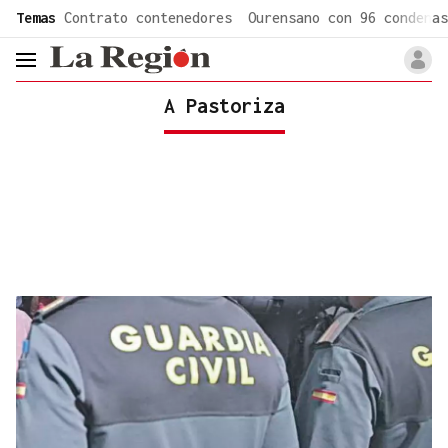
common.go-to-content
Temas
Contrato contenedores
Ourensano con 96 condenas
header.menu.open
A Pastoriza