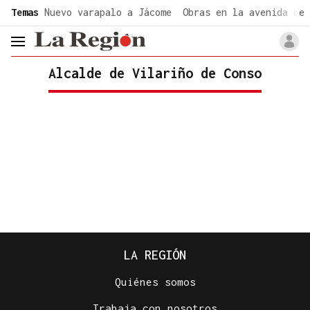
common.go-to-content
Temas
Nuevo varapalo a Jácome
Obras en la avenida de 
header.menu.open
Alcalde de Vilariño de Conso
LA REGIÓN
Quiénes somos
Trabaja con nosotros