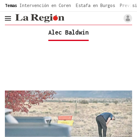
common.go-to-content
Temas
Intervención en Coren
Estafa en Burgos
Previsi
header.menu.open
Alec Baldwin